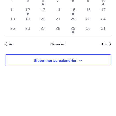
4
5
6
7
8
9
10
Évèneme
11
12
13
14
15
16
17
18
19
20
21
22
23
24
25
26
27
28
29
30
31
Avr
Ce mois-ci
Juin
S’abonner au calendrier