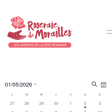
01/05/2026
Recherch
Nav
Recherche
Mois
et
de
Sélectionnez
Calendrier
L
LUNDI
M
MARDI
M
MERCREDI
J
JEUDI
V
VENDREDI
S
SAMEDI
D
DIMANC
une
navigati
vue
de
date.
27
28
29
30
1
2
3
de
Évè
Évènements
vues