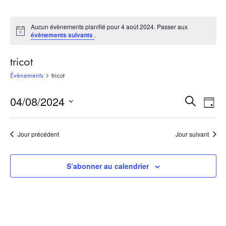
Aucun évènements planifié pour 4 août 2024. Passer aux
Notice
évènements suivants
.
tricot
Évènements
tricot
04/08/2024
Recherch
Nav
Recherche
Jour
et
de
Sélectionnez
une
navigati
vue
Jour précédent
Jour suivant
date.
de
Évè
vues
S’abonner au calendrier
Évèneme