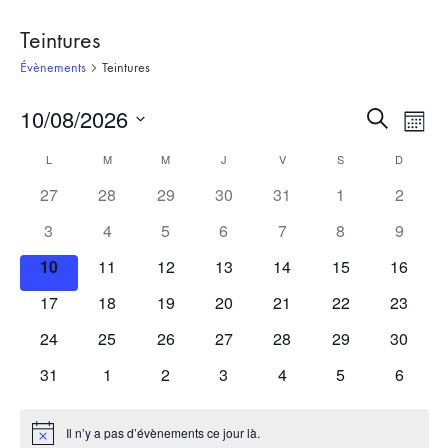
Teintures
Évènements
Teintures
10/08/2026
Recherch
Nav
Recherche
Mois
et
de
Sélectionnez
Calendrier
L
LUNDI
M
MARDI
M
MERCREDI
J
JEUDI
V
VENDREDI
S
SAMEDI
D
DIMANC
une
navigati
vue
de
date.
27
28
29
30
31
1
2
de
Évè
Évènements
vues
3
4
5
6
7
8
9
Évèneme
10
11
12
13
14
15
16
17
18
19
20
21
22
23
24
25
26
27
28
29
30
31
1
2
3
4
5
6
Il n’y a pas d’évènements ce jour là.
Notice