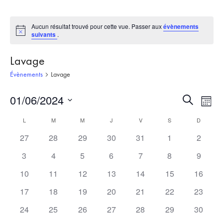
Aucun résultat trouvé pour cette vue. Passer aux
évènements
Notice
suivants
.
Lavage
Évènements
Lavage
01/06/2024
Recherch
Nav
Recherche
Mois
et
de
Sélectionnez
Calendrier
L
LUNDI
M
MARDI
M
MERCREDI
J
JEUDI
V
VENDREDI
S
SAMEDI
D
DIMANC
une
navigati
vue
de
date.
27
28
29
30
31
1
2
de
Évè
Évènements
vues
3
4
5
6
7
8
9
Évèneme
10
11
12
13
14
15
16
17
18
19
20
21
22
23
24
25
26
27
28
29
30