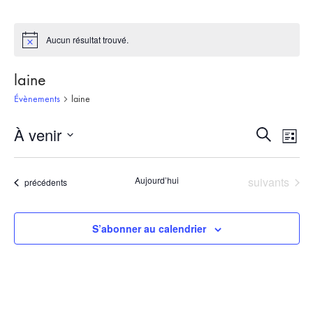
Aucun résultat trouvé.
Notice
laine
Évènements
laine
À venir
Recherch
Nav
Recherche
Liste
et
de
Sélectionnez
une
navigati
vue
Évènements
Aujourd’hui
suivants
Évènements
précédents
date.
de
Évè
vues
S’abonner au calendrier
Évèneme