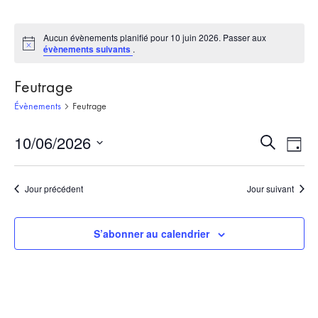
Aucun évènements planifié pour 10 juin 2026. Passer aux
Notice
évènements suivants
.
Feutrage
Évènements
Feutrage
10/06/2026
Recherch
Nav
Recherche
Jour
et
de
Sélectionnez
une
navigati
vue
Jour précédent
Jour suivant
date.
de
Évè
vues
S’abonner au calendrier
Évèneme