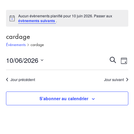
Aucun évènements planifié pour 10 juin 2026. Passer aux
Notice
évènements suivants
.
cardage
Évènements
cardage
10/06/2026
Recherch
Nav
Recherche
Jour
et
de
Sélectionnez
une
navigati
vue
Jour précédent
Jour suivant
date.
de
Évè
vues
S’abonner au calendrier
Évèneme