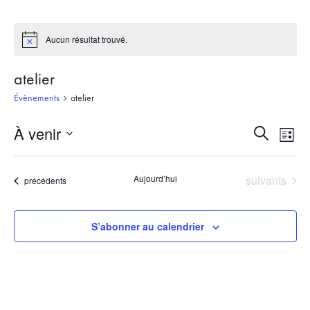
Aucun résultat trouvé.
Notice
atelier
Évènements
atelier
À venir
Recherch
Nav
Recherche
Liste
et
de
Sélectionnez
une
navigati
vue
Évènements
Aujourd’hui
suivants
Évènements
précédents
date.
de
Évè
vues
S’abonner au calendrier
Évèneme