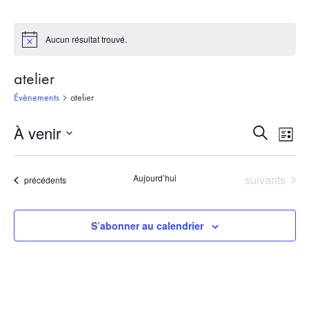
Aucun résultat trouvé.
Notice
atelier
Évènements
atelier
À venir
Recherch
Nav
Recherche
Liste
et
de
Sélectionnez
une
navigati
vue
Évènements
Aujourd’hui
suivants
Évènements
précédents
date.
de
Évè
vues
S’abonner au calendrier
Évèneme