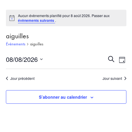
Aucun évènements planifié pour 8 août 2026. Passer aux
Notice
évènements suivants
.
aiguilles
Évènements
aiguilles
08/08/2026
Recherch
Nav
Recherche
Jour
et
de
Sélectionnez
une
navigati
vue
Jour précédent
Jour suivant
date.
de
Évè
vues
S’abonner au calendrier
Évèneme