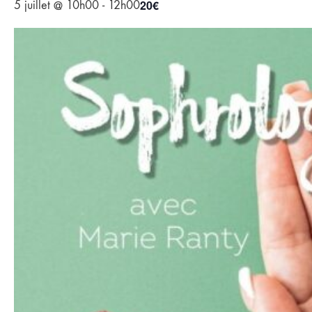
20€
5 juillet @ 10h00
-
12h00