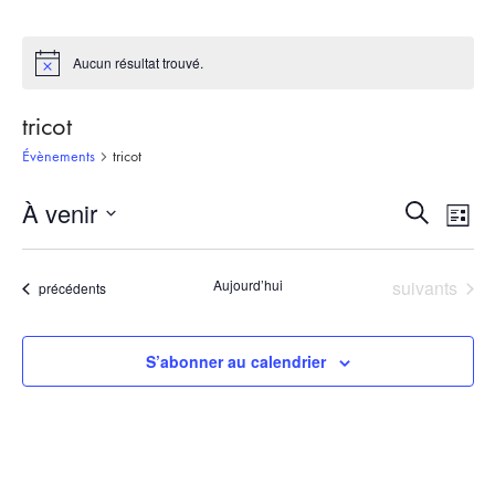
Aucun résultat trouvé.
Notice
tricot
Évènements
tricot
À venir
Recherch
Nav
Recherche
Liste
et
de
Sélectionnez
une
navigati
vue
Évènements
Aujourd’hui
suivants
Évènements
précédents
date.
de
Évè
vues
S’abonner au calendrier
Évèneme