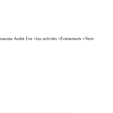
Roseraie André Eve
Les activités
Evénements
Venir