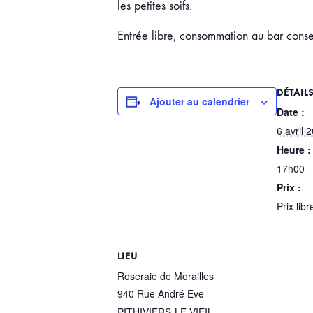
les petites soifs.
Entrée libre, consommation au bar conse
DÉTAIL
Ajouter au calendrier
Date :
6 avril 
Heure :
17h00 -
Prix :
Prix libr
LIEU
Roseraie de Morailles
940 Rue André Eve
PITHIVIERS-LE-VIEIL
,