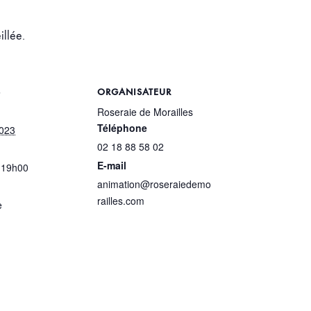
illée.
S
ORGANISATEUR
Roseraie de Morailles
Téléphone
2023
02 18 88 58 02
E-mail
 19h00
animation@roseraiedemo
railles.com
e