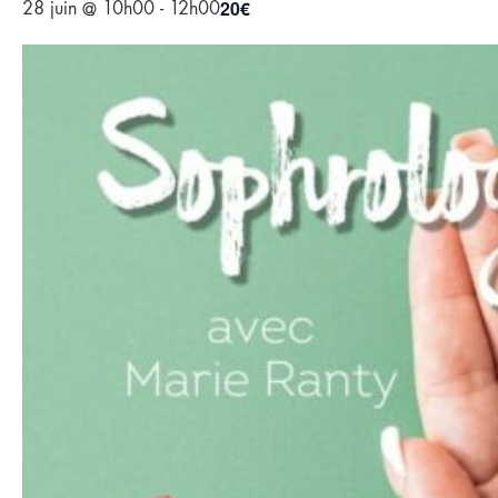
20€
28 juin @ 10h00
-
12h00