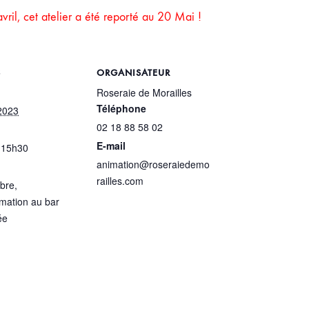
ril, cet atelier a été reporté au 20 Mai !
S
ORGANISATEUR
Roseraie de Morailles
Téléphone
2023
02 18 88 58 02
E-mail
 15h30
animation@roseraiedemo
railles.com
ibre,
ation au bar
ée