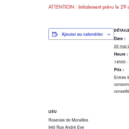
ATTENTION : Initialement prévu le 29 av
DÉTAIL
Ajouter au calendrier
Date :
20 mai 
Heure :
14h00 -
Prix :
Entrée l
consomm
conseill
LIEU
Roseraie de Morailles
940 Rue André Eve